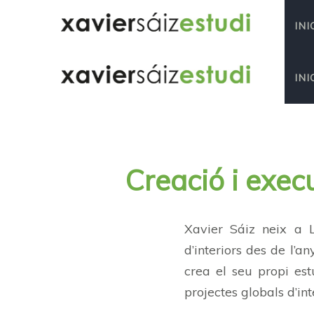
INI
INI
Creació
i
exec
Xavier Sáiz neix a 
d’interiors des de l’a
crea el seu propi est
projectes globals d’int