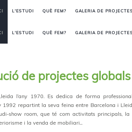
CI
L'ESTUDI
QUÈ FEM?
GALERIA DE PROJECTE
CI
L'ESTUDI
QUÈ FEM?
GALERIA DE PROJECTE
ució
de
projectes
globals
Lleida l’any 1970. Es dedica de forma professiona
ny 1992 repartint la seva feina entre Barcelona i Llei
udi-show room, que té com activitats principals, la
eriorisme i la venda de mobiliari...