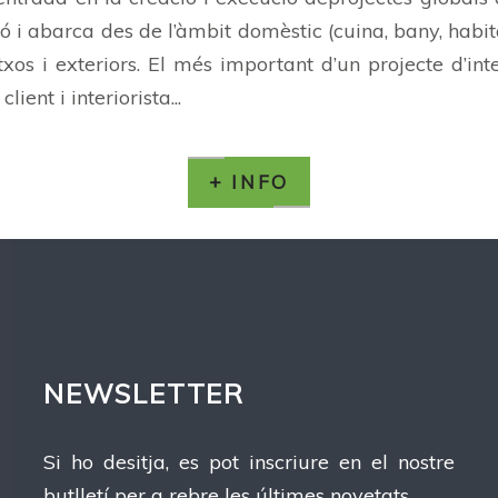
 i abarca des de l’àmbit domèstic (cuina, bany, habitac
xos i exteriors. El més important d’un projecte d’inte
ient i interiorista...
+ INFO
NEWSLETTER
Si ho desitja, es pot inscriure en el nostre
butlletí per a rebre les últimes novetats.