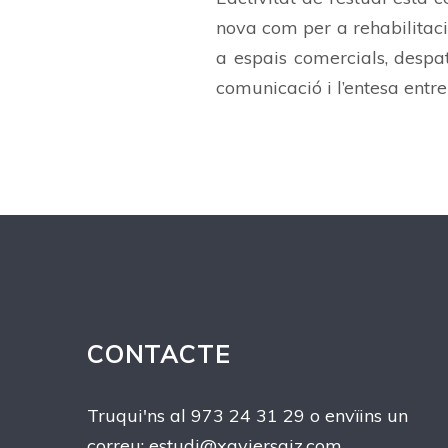
nova com per a rehabilitació
a espais comercials, despat
comunicació i l’entesa entre cl
CONTACTE
Truqui'ns al 973 24 31 29 o envïins un
correu:
estudi@xaviersaiz.com